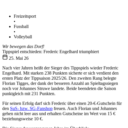
Freizeitsport
•
Fussball
•
Volleyball
Wir bewegen das Dorf!
Tippspiel entschieden: Frederic Engelhard triumphiert
25. Mai 26
Nach vier Jahren heißt der Sieger des Tippspiels wieder Frederic
Engelhard. Mit starken 238 Punkten sicherte er sich verdient den
ersten Platz der Tippsaison 2025/26. Den zweiten Rang belegte
Florian Tigges, der dank der besseren Anzahl an Spieltagssiegen
noch vor Johannes Struwe landete. Beide beendeten die Saison
punktgleich mit 231 Punkten.
Für seinen Erfolg darf sich Frederic über einen 20-€-Gutschein für
den
SuS- bzw. SG-Fanshop
freuen. Auch Florian und Johannes
gehen nicht leer aus und erhalten Gutscheine im Wert von 15 €
beziehungsweise 10 €.