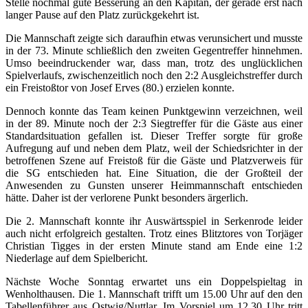
Stelle nochmal gute Besserung an den Kapitän, der gerade erst nach
langer Pause auf den Platz zurückgekehrt ist.
Die Mannschaft zeigte sich daraufhin etwas verunsichert und musste
in der 73. Minute schließlich den zweiten Gegentreffer hinnehmen.
Umso beeindruckender war, dass man, trotz des unglücklichen
Spielverlaufs, zwischenzeitlich noch den 2:2 Ausgleichstreffer durch
ein Freistoßtor von Josef Erves (80.) erzielen konnte.
Dennoch konnte das Team keinen Punktgewinn verzeichnen, weil
in der 89. Minute noch der 2:3 Siegtreffer für die Gäste aus einer
Standardsituation gefallen ist. Dieser Treffer sorgte für große
Aufregung auf und neben dem Platz, weil der Schiedsrichter in der
betroffenen Szene auf Freistoß für die Gäste und Platzverweis für
die SG entschieden hat. Eine Situation, die der Großteil der
Anwesenden zu Gunsten unserer Heimmannschaft entschieden
hätte. Daher ist der verlorene Punkt besonders ärgerlich.
Die 2. Mannschaft konnte ihr Auswärtsspiel in Serkenrode leider
auch nicht erfolgreich gestalten. Trotz eines Blitztores von Torjäger
Christian Tigges in der ersten Minute stand am Ende eine 1:2
Niederlage auf dem Spielbericht.
Nächste Woche Sonntag erwartet uns ein Doppelspieltag in
Wenholthausen. Die 1. Mannschaft trifft um 15.00 Uhr auf den den
Tabellenführer aus Ostwig/Nuttlar. Im Vorspiel um 12.30 Uhr tritt