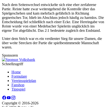
Nach
dem
Seitenwechsel
entwickelte
sich
eine
eher
zerfahrene
Partie.
Reiste
hatte
zwar
weitestgehend
die
Kontrolle
über
das
Spielgeschehen
und
kam
mehrfach
gefährlich
in
Richtung
gegnerisches
Tor,
blieb
im
Abschluss
jedoch
häufig
zu
harmlos.
Die
Entscheidung
fiel
schließlich
nach
einer
Ecke.
Eine
Hereingabe
von
Reiste
wurde
von
einer
Medebacher
Spielerin
unglücklich
ins
eigene
Tor
abgefälscht.
Das
2:
1
bedeutete
zugleich
den
Endstand.
Unter
dem
Strich
war
es
ein
verdienter
Sieg
für
unsere Damen,
die
über
weite
Strecken
der
Partie
die
spielbestimmende
Mannschaft
waren.
Sponsoren
Schnellzugriff
Home
Formulare
Vereinsspielplan
Fanshop
Tippspiel
Copyright © 2016-2026