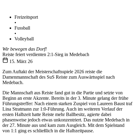
Freizeitsport
•
Fussball
•
Volleyball
Wir bewegen das Dorf!
Reiste feiert verdienten 2:1-Sieg in Medebach
15. März 26
Zum Auftakt der Meisterschaftsspiele 2026 reiste die
Damenmannschaft des SuS Reiste zum Auswärtsspiel nach
Medebach.
Die
Mannschaft
aus
Reiste
fand
gut
in
die
Partie
und
setzte
von
Beginn
an
erste
Akzente.
Bereits
in
der
3.
Minute
gelang
der
frühe
Führungstreffer:
Nach
einem
starken
Zuspiel
von
Laureen
Baust
traf
Lina
Stratmann
zur
1:
0-
Führung.
Auch
im
weiteren
Verlauf
der
ersten
Halbzeit
hatte
Reiste
mehr
Ballbesitz,
agierte
dabei
phasenweise
jedoch
etwas
unkonzentriert.
Das
nutzte
Medebach
in
der
27.
Minute
aus
und
kam
zum
Ausgleich.
Mit
dem
Spielstand
von
1:
1
ging
es
schließlich
in
die
Halbzeitpause.